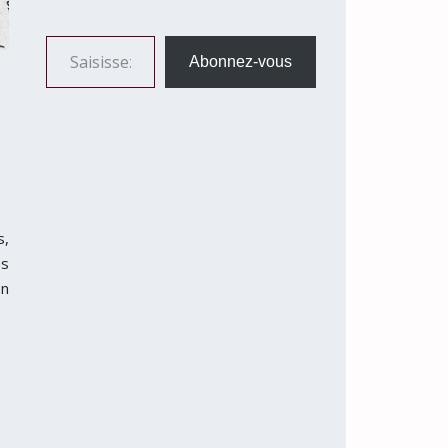
Saisissez votre adresse e-mail…
Abonnez-vous
s,
es
on