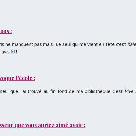
ous :
aris ne manquent pas mais.. Le seul qui me vient en tête c'est
Kal
n avis
ici
!
oque l'école :
 seul que j'ai trouvé au fin fond de ma bibliothèque c'est
Vive 
sseur que vous auriez aimé avoir :