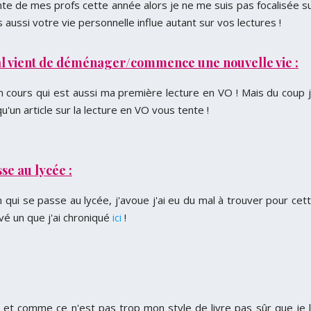
ente de mes profs cette année alors je ne me suis pas focalisée s
 aussi votre vie personnelle influe autant sur vos lectures !
al vient de déménager/commence une nouvelle vie :
n cours qui est aussi ma première lecture en VO ! Mais du coup 
'un article sur la lecture en VO vous tente !
e au lycée :
ui se passe au lycée, j'avoue j'ai eu du mal à trouver pour cet
uvé un que j'ai chroniqué
ici
!
au et comme ce n'est pas trop mon style de livre pas sûr que je 