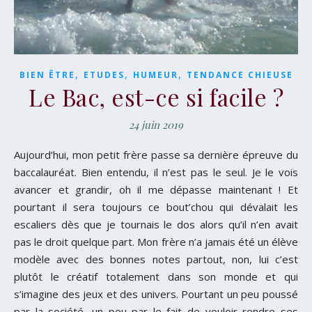
,
,
,
BIEN ÊTRE
ETUDES
HUMEUR
TENDANCE CHIEUSE
Le Bac, est-ce si facile ?
24 juin 2019
Aujourd’hui, mon petit frère passe sa dernière épreuve du
baccalauréat. Bien entendu, il n’est pas le seul. Je le vois
avancer et grandir, oh il me dépasse maintenant ! Et
pourtant il sera toujours ce bout’chou qui dévalait les
escaliers dès que je tournais le dos alors qu’il n’en avait
pas le droit quelque part. Mon frère n’a jamais été un élève
modèle avec des bonnes notes partout, non, lui c’est
plutôt le créatif totalement dans son monde et qui
s’imagine des jeux et des univers. Pourtant un peu poussé
par la société, un peu par le fait de vouloir rendre ses