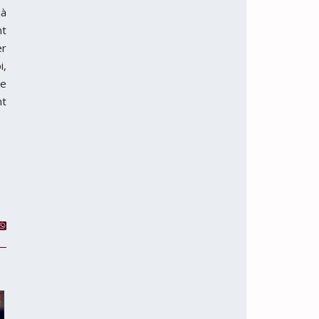
jà
nt
er
i,
re
nt