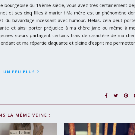
ise bourgeoise du 19ème siècle, vous avez très certainement dé
nnet et ses cinq filles à marier ! Ma mère est un phénomène do
 et du bavardage incessant avec humour. Hélas, cela peut port
nnante et ainsi porter préjudice à ma chère Jane ou même à mo
 jeunes sœurs partagent certains trais de caractère de ma chè
endant et ma répartie claquante et pleine d’esprit me permette
UN PEU PLUS ?
NS LA MÊME VEINE :