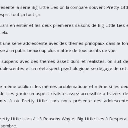
ente la série Big Little Lies on la compare souvent Pretty Litt
sprit tout ça tout ça.
e Liars en entier et les deux premières saisons de Big Little Lies 
cela.
nt une série adolescente avec des thèmes principaux dans le fo
esse à un public beaucoup plus matûre de tous points de vue.
tôt suspens avec des thèmes assez durs et réalistes, on suit d
adolescentes et un réel aspect psychologique se dégage de cet
 le même public ni les mêmes problématique et même si les de
tle Lies garde un aspect réaliste assez accessible à travers d
ents là où Pretty Little Liars nous présente des adolescent
retty Little Liars à 13 Reasons Why et Big Little Lies à Despera
s sombre.