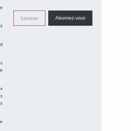
le
Saisissez votre adresse e-mail…
Abonnez-vous
et
nd
es
te
ux
es
es
te