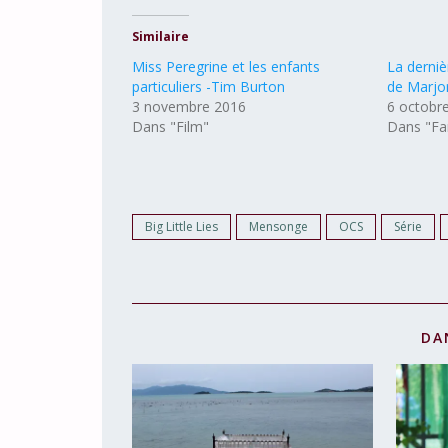
Similaire
Miss Peregrine et les enfants
La derniè
particuliers -Tim Burton
de Marjo
3 novembre 2016
6 octobr
Dans "Film"
Dans "Fa
Big Little Lies
Mensonge
OCS
Série
DA