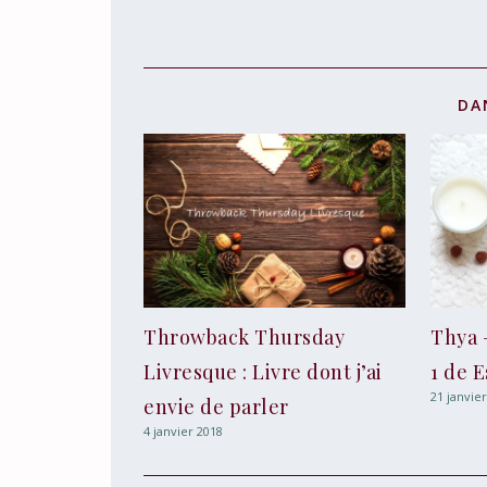
DA
Throwback Thursday
Thya 
Livresque : Livre dont j’ai
1 de E
21 janvie
envie de parler
4 janvier 2018