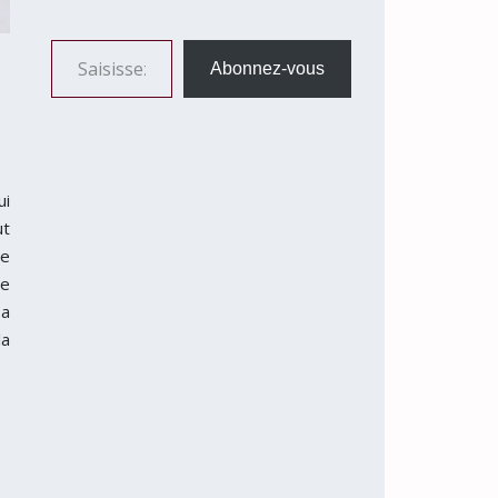
Saisissez votre adresse e-mail…
Abonnez-vous
ui
ut
ne
de
 a
la