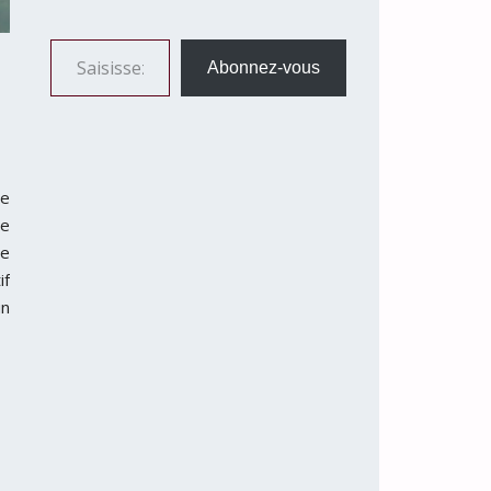
Saisissez votre adresse e-mail…
Abonnez-vous
le
ce
ue
if
un