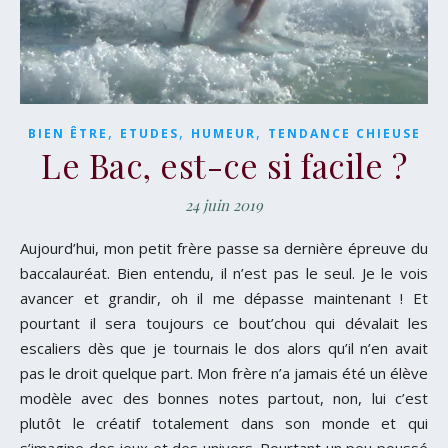
,
,
,
BIEN ÊTRE
ETUDES
HUMEUR
TENDANCE CHIEUSE
Le Bac, est-ce si facile ?
24 juin 2019
Aujourd’hui, mon petit frère passe sa dernière épreuve du
baccalauréat. Bien entendu, il n’est pas le seul. Je le vois
avancer et grandir, oh il me dépasse maintenant ! Et
pourtant il sera toujours ce bout’chou qui dévalait les
escaliers dès que je tournais le dos alors qu’il n’en avait
pas le droit quelque part. Mon frère n’a jamais été un élève
modèle avec des bonnes notes partout, non, lui c’est
plutôt le créatif totalement dans son monde et qui
s’imagine des jeux et des univers. Pourtant un peu poussé