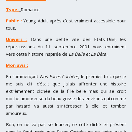
Type :
Romance.
Public :
Young Adult après c’est vraiment accessible pour
tous.
Univers :
Dans une petite ville des Etats-Unis, les
répercussions du 11 septembre 2001 nous entraînent
vers cette histoire inspirée de
La Belle et La Bête
..
Mon avis :
En commençant
Nos Faces Cachées,
le premier truc que je
me suis dit, c’était que j’allais affronter une histoire
extrêmement clichée de la fille belle mais qui se croit
moche amoureuse du beau gosse des environs qui comme
par hasard va aussi s’intéresser à elle et tomber
amoureux.
Bon, on ne va pas se leurrer, ce côté cliché et présent
dans le fond, mais
Nos Faces Cachées
ne se limite pas à