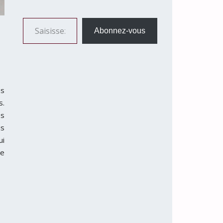
Saisissez votre adresse e-mail…
Abonnez-vous
ns
s.
es
is
ui
ue