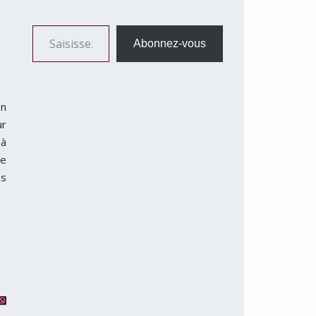
Saisissez votre adresse e-mail…
Abonnez-vous
en
ur
 à
de
ns